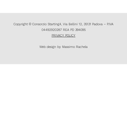
Copyright © Consorzio Starting4, Via Bellini 12, 35131 Padova – P.IVA
04492920287 REA PD 394095
PRIVACY POLICY
Web design by Massimo Rachela