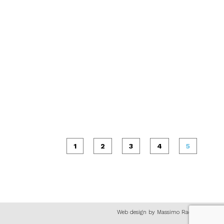
1
2
3
4
5
Web design by Massimo Rachela