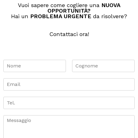
Vuoi sapere come cogliere una
NUOVA
OPPORTUNITÀ​?
Hai un
PROBLEMA URGENTE
da risolvere?
Contattaci ora!
N
o
m
N
C
o
o
e
E
m
g
*
m
e
n
a
o
i
T
m
e
l
e
*
l
.
C
o
m
m