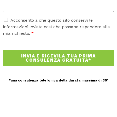
e
n
t
o
A
Acconsento a che questo sito conservi le
o
c
informazioni inviate così che possano rispondere alla
m
c
mia richiesta.
*
e
e
s
t
s
t
a
a
INVIA E RICEVILA TUA PRIMA
g
z
CONSULENZA GRATUITA*
g
i
i
o
o
n
e
*una consulenza telefonica della durata massima di 30’
G
D
P
R
*