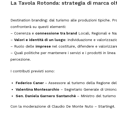
La Tavola Rotonda: strategia di marca olt
Destination branding: dal turismo alle produzioni tipiche. Pr
confronterà su questi elementi:
– Coerenza e
connessione tra brand
Locali, Regionali e Na
–
Valori e identità di un luogo
: individuazione e valorizzaz
– Ruolo delle
imprese
nel costituire, difendere e valorizzar
– Quali politiche per mantenere i servizi e i prodotti in lin
percezione.
I contributi previsti sono:
Federico Caner
– Assessore al turismo della Regione de
Valentina Montesarchio
– Segretario Generale di Union
Sen. Daniela Garnero Santanchè
– Ministro del turismo
Con la moderazione di Claudio De Monte Nuto – Starting4.