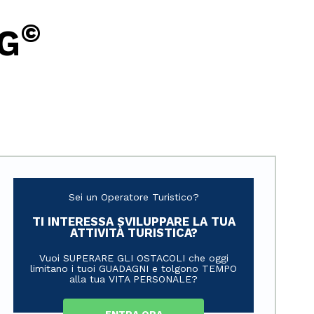
©
G
Sei un Operatore Turistico?
TI INTERESSA SVILUPPARE LA TUA
ATTIVITÀ TURISTICA?
Vuoi SUPERARE GLI OSTACOLI che oggi
limitano i tuoi GUADAGNI e tolgono TEMPO
alla tua VITA PERSONALE?