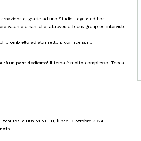
ternazionale, grazie ad uno Studio Legale ad hoc
e valori e dinamiche, attraverso focus group ed interviste
hio ombrello ad altri settori, con scenari di
virà un post dedicato
! Il tema è molto complesso. Tocca
o
, tenutosi a
BUY VENETO
, lunedì 7 ottobre 2024,
neto
.