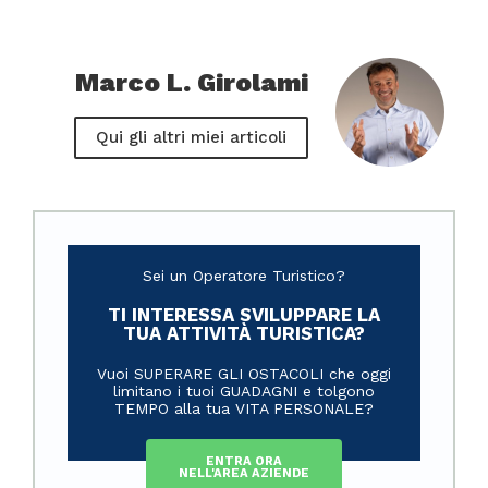
Marco L. Girolami
Qui gli altri miei articoli
Sei un Operatore Turistico?
TI INTERESSA SVILUPPARE LA
TUA ATTIVITÀ TURISTICA?
Vuoi SUPERARE GLI OSTACOLI che oggi
limitano i tuoi GUADAGNI e tolgono
TEMPO alla tua VITA PERSONALE?
ENTRA ORA
NELL'AREA AZIENDE