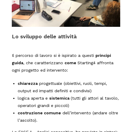
Lo sviluppo delle attività
Il percorso di lavoro si è ispirato a questi
principi
guida
, che caratterizzano
come
Starting4 affronta
ogni progetto ed intervento:
chiarezza
progettuale (obiettivi, ruoli, tempi,
output ed impatti definiti e condivisi)
logica aperta e
sistemica
(tutti gli attori al tavolo,
operatori grandi e piccoli)
costruzione comune
dell’intervento (andare oltre
l’ascolto).
La
FASE 1 – Analisi conoscitiva
, ha previsto in sintesi: