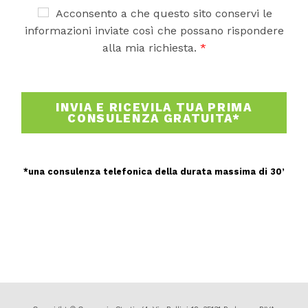
o
A
Acconsento a che questo sito conservi le
o
c
informazioni inviate così che possano rispondere
m
c
alla mia richiesta.
*
e
e
s
t
s
t
a
a
INVIA E RICEVILA TUA PRIMA
g
z
CONSULENZA GRATUITA*
g
i
i
o
o
n
e
*una consulenza telefonica della durata massima di 30’
G
D
P
R
*