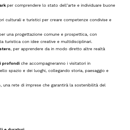
mark
per comprendere lo stato dell’arte e individuare buone
ori culturali e turistici per creare competenze condivise e
 per una progettazione comune e prospettica, con
a turistica con idee creative e multidisciplinari.
estero
, per apprendere da in modo diretto altre realtà
ti profondi
che accompagneranno i visitatori in
ello spazio e dei luoghi, collegando storia, paesaggio e
o
, una rete di imprese che garantirà la sostenibilità del
li e duraturi
.