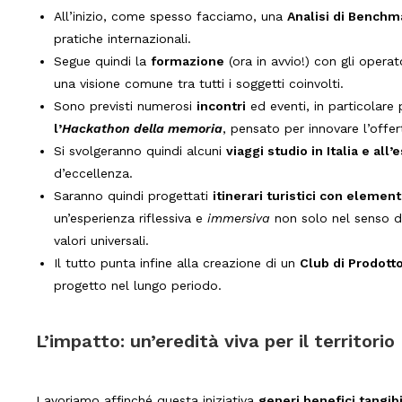
All’inizio, come spesso facciamo, una
Analisi di Bench
pratiche internazionali.
Segue quindi la
formazione
(ora in avvio!) con gli operat
una visione comune tra tutti i soggetti coinvolti.
Sono previsti numerosi
incontri
ed eventi, in particolare
l’
Hackathon della memoria
, pensato per innovare l’offert
Si svolgeranno quindi alcuni
viaggi studio in Italia e all’
d’eccellenza.
Saranno quindi progettati
itinerari turistici con elemen
un’esperienza riflessiva e
immersiva
non solo nel senso d
valori universali.
Il tutto punta infine alla creazione di un
Club di Prodott
progetto nel lungo periodo.
L’impatto: un’eredità viva per il territorio
Lavoriamo affinché questa iniziativa
generi benefici tangibi