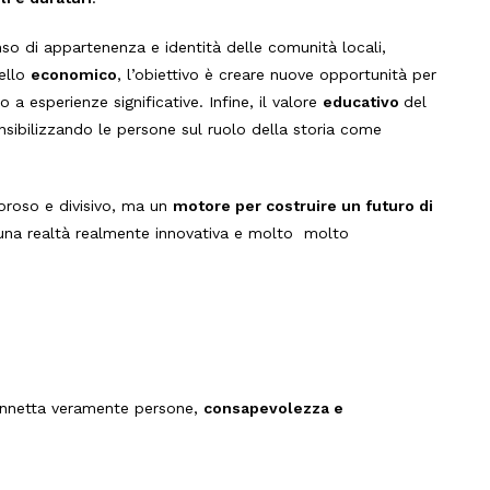
enso di appartenenza e identità delle comunità locali,
vello
economico
, l’obiettivo è creare nuove opportunità per
o a esperienze significative.
Infine, il valore
educativo
del
nsibilizzando le persone sul ruolo della storia come
loroso e divisivo, ma un
motore per costruire un futuro di
una realtà realmente innovativa e molto molto
connetta veramente persone,
consapevolezza e