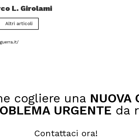
co L. Girolami
Altri articoli
uerra.it/
e cogliere una
NUOVA O
OBLEMA URGENTE
da r
Contattaci ora!