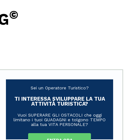
©
G
Sei un Operatore Turistico?
TI INTERESSA SVILUPPARE LA TUA
ATTIVITÀ TURISTICA?
Vuoi SUPERARE GLI OSTACOLI che oggi
limitano i tuoi GUADAGNI e tolgono TEMPO
alla tua VITA PERSONALE?