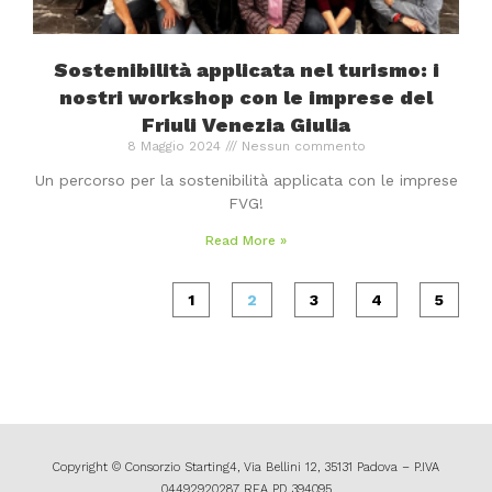
Sostenibilità applicata nel turismo: i
nostri workshop con le imprese del
Friuli Venezia Giulia
8 Maggio 2024
Nessun commento
Un percorso per la sostenibilità applicata con le imprese
FVG!
Read More »
1
2
3
4
5
Copyright © Consorzio Starting4, Via Bellini 12, 35131 Padova – P.IVA
04492920287 REA PD 394095