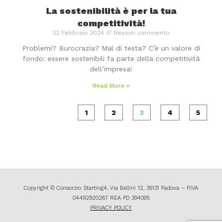
La sostenibilità è per la tua
competitività!
22 Febbraio 2024
Nessun commento
Problemi? Burocrazia? Mal di testa? C’è un valore di
fondo: essere sostenibili fa parte della competitività
dell’impresa!
Read More »
1
2
3
4
5
Copyright © Consorzio Starting4, Via Bellini 12, 35131 Padova – P.IVA
04492920287 REA PD 394095
PRIVACY POLICY