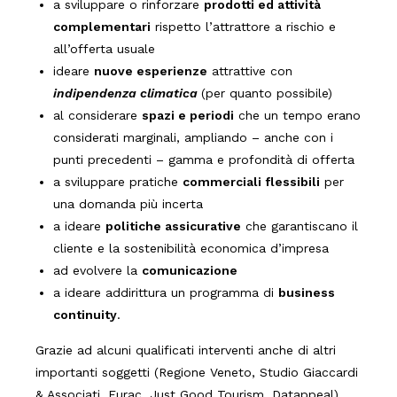
a sviluppare o rinforzare
prodotti ed attività
complementari
rispetto l’attrattore a rischio e
all’offerta usuale
ideare
nuove esperienze
attrattive con
indipendenza climatica
(per quanto possibile)
al considerare
spazi e periodi
che un tempo erano
considerati marginali, ampliando – anche con i
punti precedenti – gamma e profondità di offerta
a sviluppare pratiche
commerciali flessibili
per
una domanda più incerta
a ideare
politiche assicurative
che garantiscano il
cliente e la sostenibilità economica d’impresa
ad evolvere la
comunicazione
a ideare addirittura un programma di
business
continuity
.
Grazie ad alcuni qualificati interventi anche di altri
importanti soggetti (Regione Veneto, Studio Giaccardi
& Associati, Eurac, Just Good Tourism, Datappeal)