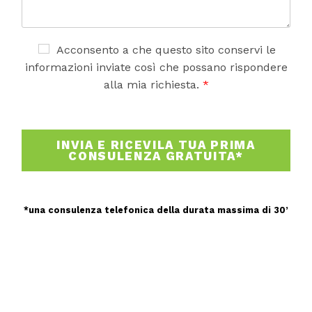
e
n
t
o
A
Acconsento a che questo sito conservi le
o
c
informazioni inviate così che possano rispondere
m
c
alla mia richiesta.
*
e
e
s
t
s
t
a
a
INVIA E RICEVILA TUA PRIMA
g
z
CONSULENZA GRATUITA*
g
i
i
o
o
n
e
*una consulenza telefonica della durata massima di 30’
G
D
P
R
*