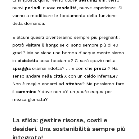
Ci si sposta quindi verso
nuove
destinazioni
, verso
nuovi
periodi
, nuove
modalità
, nuove esperienze. Si
vanno a modificare le fondamenta della funzione
della domanda.
E alcuni quesiti diventeranno sempre più pregnanti:
potrò visitare il
borgo
se ci sono sempre più di 40
gradi? Ma se viene una bomba d’acqua mente siamo
in
bicicletta
cosa facciamo? Ci sarà spazio nella
spiaggia
oramai ridotta? … E con che
prezzi
? Ha
senso andare nella
città
X con un caldo infernale?
Non è meglio andarci ad
ottobre
? Ma possiamo fare
il
cammino
Y dove non c’è un
punto acqua
per
mezza giornata?
La sfida: gestire risorse, costi e
desideri. Una sostenibilità sempre più
integrata!