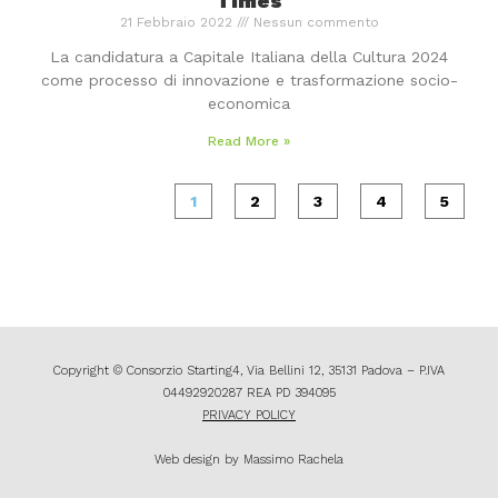
Times
21 Febbraio 2022
Nessun commento
La candidatura a Capitale Italiana della Cultura 2024
come processo di innovazione e trasformazione socio-
economica
Read More »
1
2
3
4
5
Copyright © Consorzio Starting4, Via Bellini 12, 35131 Padova – P.IVA
04492920287 REA PD 394095
PRIVACY POLICY
Web design by Massimo Rachela