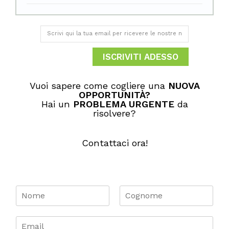
ISCRIVITI ADESSO
Vuoi sapere come cogliere una
NUOVA
OPPORTUNITÀ​?
Hai un
PROBLEMA URGENTE
da
risolvere?
Contattaci ora!
N
o
m
N
C
o
o
e
E
m
g