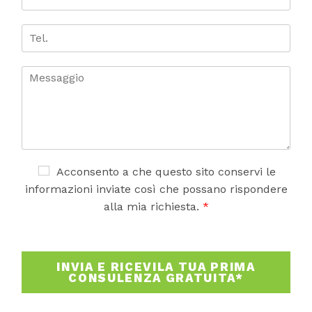
*
m
e
n
a
o
i
T
m
e
l
e
*
l
.
C
o
m
m
e
n
t
o
A
Acconsento a che questo sito conservi le
o
c
informazioni inviate così che possano rispondere
m
c
alla mia richiesta.
*
e
e
s
t
s
t
a
a
INVIA E RICEVILA TUA PRIMA
g
z
CONSULENZA GRATUITA*
g
i
i
o
o
n