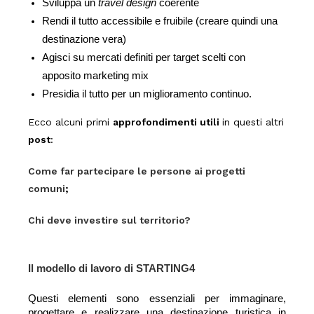
Sviluppa un 
travel design 
coerente
Rendi il tutto accessibile e fruibile (creare quindi una 
destinazione vera) 
Agisci su mercati definiti per target scelti con 
apposito marketing mix 
Presidia il tutto per un miglioramento continuo. 
Ecco alcuni primi
approfondimenti utili
in questi altri
post
:
Come far partecipare le persone ai progetti
comuni
;
Chi deve investire sul territorio?
Il modello di lavoro di STARTING4
Questi elementi sono essenziali per immaginare, 
progettare e realizzare una destinazione turistica in 