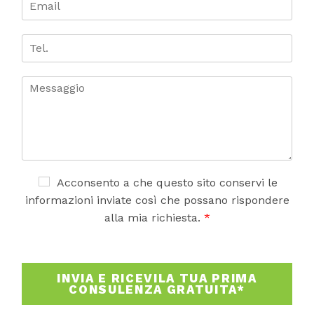
m
g
*
m
e
n
a
o
i
T
m
e
l
e
*
l
.
C
o
m
m
e
n
t
o
A
Acconsento a che questo sito conservi le
o
c
informazioni inviate così che possano rispondere
m
c
alla mia richiesta.
*
e
e
s
t
s
t
a
a
INVIA E RICEVILA TUA PRIMA
g
z
CONSULENZA GRATUITA*
g
i
i
o