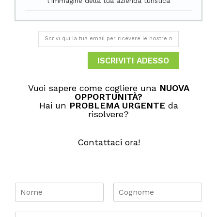
l’immagine della tua azienda turistica
ISCRIVITI ADESSO
Vuoi sapere come cogliere una
NUOVA
OPPORTUNITÀ​?
Hai un
PROBLEMA URGENTE
da
risolvere?
Contattaci ora!
N
o
m
N
C
o
o
e
E