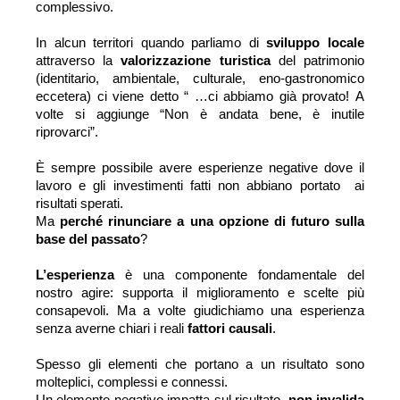
complessivo. 
In alcun territori quando parliamo di 
sviluppo locale 
attraverso la 
valorizzazione 
turistica 
del patrimonio 
(identitario, ambientale, culturale, eno-gastronomico 
eccetera) ci viene detto “ …ci abbiamo già provato! 
A 
volte si aggiunge “Non è andata bene, è inutile 
riprovarci”. 
È sempre possibile avere esperienze negative dove il 
lavoro e gli investimenti fatti non abbiano portato  ai 
risultati sperati.
Ma 
perché rinunciare a una opzione di futuro sulla 
base del passato
? 
L’esperienza 
è una componente fondamentale del 
nostro agire: supporta il miglioramento e scelte più 
consapevoli. Ma a volte giudichiamo una esperienza 
senza averne chiari i reali 
fattori causali
. 
Spesso gli elementi che portano a un risultato sono 
molteplici, complessi e connessi.
Un elemento negativo impatta sul risultato, 
non invalida 