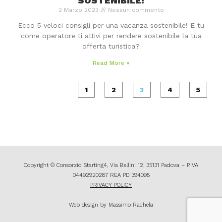
SOSTENIBILE!
2 Marzo 2023
Nessun commento
Ecco 5 veloci consigli per una vacanza sostenibile! E tu
come operatore ti attivi per rendere sostenibile la tua
offerta turistica?
Read More »
1
2
3
4
5
Copyright © Consorzio Starting4, Via Bellini 12, 35131 Padova – P.IVA
04492920287 REA PD 394095
PRIVACY POLICY
Web design by Massimo Rachela