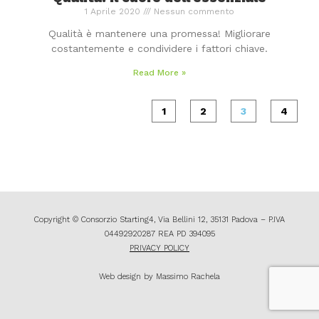
1 Aprile 2020
Nessun commento
Qualità è mantenere una promessa! Migliorare
costantemente e condividere i fattori chiave.
Read More »
1
2
3
4
Copyright © Consorzio Starting4, Via Bellini 12, 35131 Padova – P.IVA
04492920287 REA PD 394095
PRIVACY POLICY
Web design by Massimo Rachela