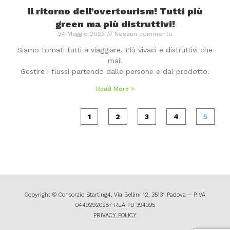
Il ritorno dell’overtourism! Tutti più
green ma più distruttivi!
24 Maggio 2023
Nessun commento
Siamo tornati tutti a viaggiare. Più vivaci e distruttivi che
mai!
Gestire i flussi partendo dalle persone e dal prodotto.
Read More »
1
2
3
4
5
Copyright © Consorzio Starting4, Via Bellini 12, 35131 Padova – P.IVA
04492920287 REA PD 394095
PRIVACY POLICY