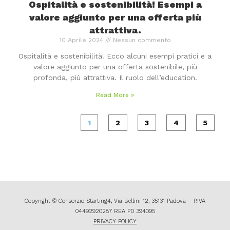
Ospitalità e sostenibilità! Esempi a
valore aggiunto per una offerta più
attrattiva.
10 Aprile 2024
Nessun commento
Ospitalità e sostenibilità! Ecco alcuni esempi pratici e a
valore aggiunto per una offerta sostenibile, più
profonda, più attrattiva. Il ruolo dell’education.
Read More »
1
2
3
4
5
Copyright © Consorzio Starting4, Via Bellini 12, 35131 Padova – P.IVA
04492920287 REA PD 394095
PRIVACY POLICY