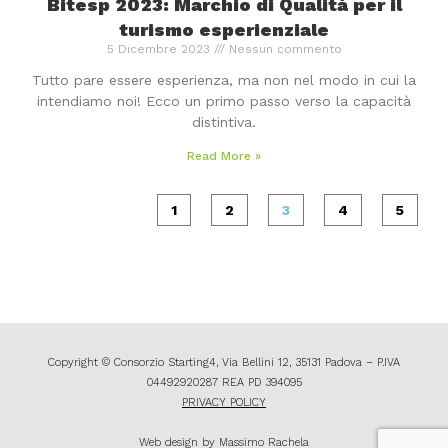
Bitesp 2023: Marchio di Qualità per il
turismo esperienziale
5 Dicembre 2023
Nessun commento
Tutto pare essere esperienza, ma non nel modo in cui la
intendiamo noi! Ecco un primo passo verso la capacità
distintiva.
Read More »
1
2
3
4
5
Copyright © Consorzio Starting4, Via Bellini 12, 35131 Padova – P.IVA
04492920287 REA PD 394095
PRIVACY POLICY
Web design by Massimo Rachela