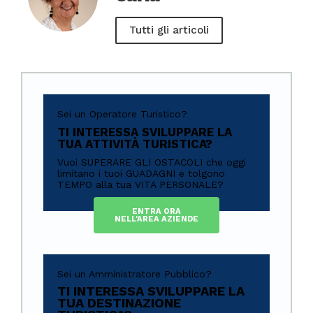
Tutti gli articoli
Sei un Operatore Turistico?
TI INTERESSA SVILUPPARE LA
TUA ATTIVITÀ TURISTICA?
Vuoi SUPERARE GLI OSTACOLI che oggi
limitano i tuoi GUADAGNI e tolgono
TEMPO alla tua VITA PERSONALE?
ENTRA ORA
NELL'AREA AZIENDE
Sei un Amministratore Pubblico?
TI INTERESSA SVILUPPARE LA
TUA DESTINAZIONE