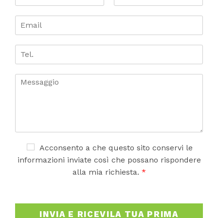
o
m
N
C
o
o
e
E
m
g
*
m
e
n
a
o
i
T
m
e
l
e
*
l
.
C
o
m
m
e
n
t
o
A
Acconsento a che questo sito conservi le
o
c
informazioni inviate così che possano rispondere
m
c
alla mia richiesta.
*
e
e
s
t
s
t
a
a
INVIA E RICEVILA TUA PRIMA
g
z