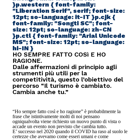
}p.western { font-family:
"Liberation Serif", serif; font-size:
12pt; so-language: it-IT }p.cjk {
font-family: "Songti SC"; font-
size: 12pt; so-language: zh-CN
}p.ctl { font-family: "Arial Unicode
MS"; font-size: 12pt; so-language:
hi-IN }
HO SEMPRE FATTO COSì E HO
RAGIONE.
Dalle affermazioni di principio agli
strumenti più utili per la
competitività, questo l’obiettivo del
percorso “Il turismo è cambiato.
Cambia anche tu.”
“
Ho sempre fatto così e ho ragione” è probabilmente la
frase che istintivamente molti di noi pensano
ogniqualvolta viene richiesto un nuovo punto di vista o
accade un evento non previsto che cambia tutto.
E’ successo nel 2020 quando il COVID ha raso al suolo le
certezze che avevamo come esseri umani e come