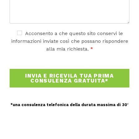
m
m
e
n
t
o
A
Acconsento a che questo sito conservi le
o
c
informazioni inviate così che possano rispondere
m
c
alla mia richiesta.
*
e
e
s
t
s
t
a
a
INVIA E RICEVILA TUA PRIMA
g
z
CONSULENZA GRATUITA*
g
i
i
o
o
n
e
*una consulenza telefonica della durata massima di 30’
G
D
P
R
*