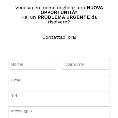
Vuoi sapere come cogliere una
NUOVA
OPPORTUNITÀ​?
Hai un
PROBLEMA URGENTE
da
risolvere?
Contattaci ora!
N
o
m
N
C
o
o
e
E
m
g
*
m
e
n
a
o
i
T
m
e
l
e
*
l
.
C
o