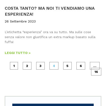
COSTA TANTO? MA NOI TI VENDIAMO UNA
ESPERIENZA!
26 Settembre 2023
L’etichetta “esperienza” ora va su tutto. Ma sulle cose
senza valore non giustifica un extra markup basato sulla
fuffa!
LEGGI TUTTO »
1
2
3
4
5
6
…
16