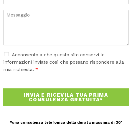
l
e
*
l
.
C
o
m
m
e
n
t
o
A
Acconsento a che questo sito conservi le
o
c
informazioni inviate così che possano rispondere alla
m
c
mia richiesta.
*
e
e
s
t
s
t
a
a
INVIA E RICEVILA TUA PRIMA
g
z
CONSULENZA GRATUITA*
g
i
i
o
o
n
e
*una consulenza telefonica della durata massima di 30’
G
D