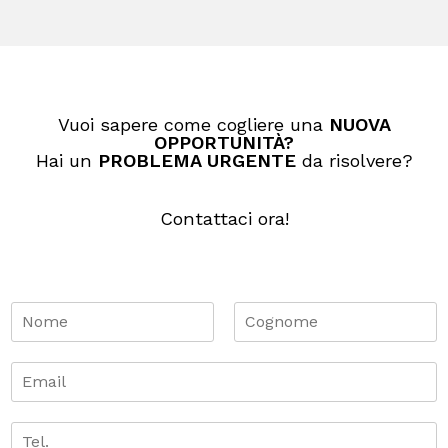
Vuoi sapere come cogliere una
NUOVA
OPPORTUNITÀ​?
Hai un
PROBLEMA URGENTE
da risolvere?
Contattaci ora!
N
o
m
N
C
o
o
e
E
m
g
*
m
e
n
a
o
i
T
m
e