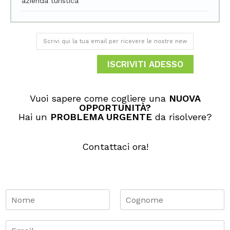
azienda turistica
ISCRIVITI ADESSO
Vuoi sapere come cogliere una
NUOVA
OPPORTUNITÀ​?
Hai un
PROBLEMA URGENTE
da risolvere?
Contattaci ora!
N
o
m
N
C
o
o
e
E
m
g