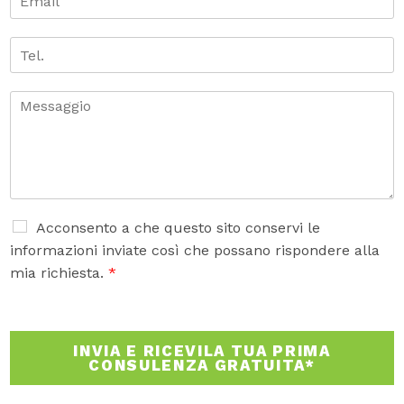
*
m
e
n
a
o
i
T
m
e
l
e
*
l
.
C
o
m
m
e
n
t
o
A
Acconsento a che questo sito conservi le
o
c
informazioni inviate così che possano rispondere alla
m
c
mia richiesta.
*
e
e
s
t
s
t
a
a
INVIA E RICEVILA TUA PRIMA
g
z
CONSULENZA GRATUITA*
g
i
i
o