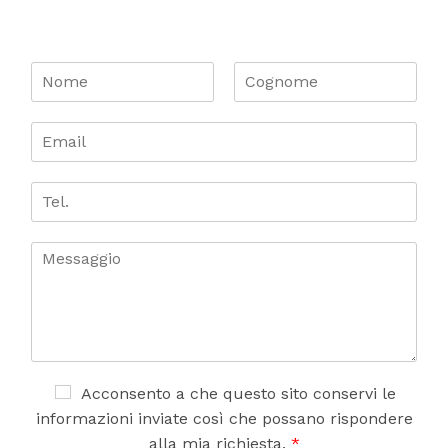
N
o
m
N
C
o
o
e
E
m
g
*
m
e
n
a
o
i
T
m
e
l
e
*
l
.
C
o
m
m
e
n
t
o
A
Acconsento a che questo sito conservi le
o
c
informazioni inviate così che possano rispondere
m
c
alla mia richiesta.
*