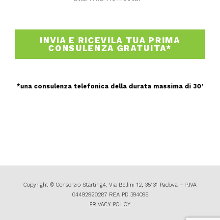
e
e
s
t
s
t
a
a
INVIA E RICEVILA TUA PRIMA
g
z
CONSULENZA GRATUITA*
g
i
i
o
o
n
e
*una consulenza telefonica della durata massima di 30’
G
D
P
R
*
Copyright © Consorzio Starting4, Via Bellini 12, 35131 Padova – P.IVA
04492920287 REA PD 394095
PRIVACY POLICY